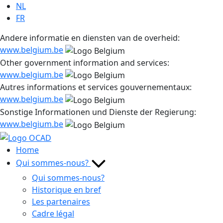
Sauter
NL
au
FR
contenu
Andere informatie en diensten van de overheid:
www.belgium.be
Other government information and services:
www.belgium.be
Autres informations et services gouvernementaux:
www.belgium.be
Sonstige Informationen und Dienste der Regierung:
www.belgium.be
Home
Qui sommes-nous?
Qui sommes-nous?
Historique en bref
Les partenaires
Cadre légal